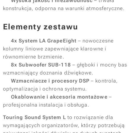
✅
Wysoka jakość i niezawodność
– trwała
konstrukcja, odporna na warunki atmosferyczne.
Elementy zestawu
🔊
4x System LA GrapeEight
– nowoczesne
kolumny liniowe zapewniające klarowne i
równomierne brzmienie.
🔊
8x Subwoofer SUB-118
– głęboki i mocny bas
wzmacniający doznania dźwiękowe.
🔊
Wzmacniacze i procesory DSP
– kontrola,
optymalizacja i ochrona systemu.
🔊
Okablowanie i akcesoria montażowe
–
profesjonalna instalacja i obsługa.
Touring Sound System L
to rozwiązanie dla
wymagających organizatorów, którzy potrzebują