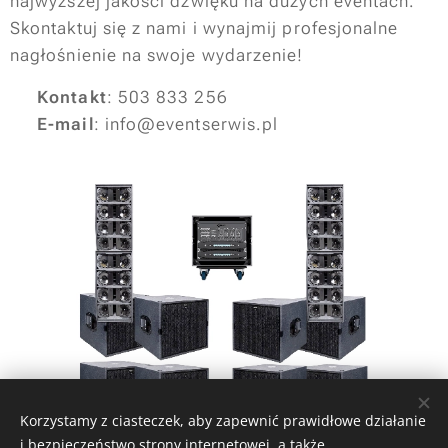
najwyższej jakości dźwięku na dużych eventach.
Skontaktuj się z nami i wynajmij profesjonalne
nagłośnienie na swoje wydarzenie!
📞
Kontakt
: 503 833 256
📩
E-mail
: info@eventserwis.pl
Korzystamy z ciasteczek, aby zapewnić prawidłowe działanie
i bezpieczeństwo strony internetowej, a także