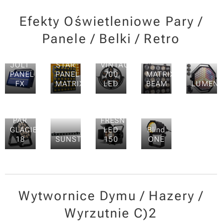
Efekty Oświetleniowe Pary /
Panele / Belki / Retro
JOLT
STAR
VINTAGE
PANEL
PANEL
700
MATRIX
FX
MATRIX
LED
BEAM
LUMEN
PAR
FRESNEL
GLACIER
LED
Blind
18
SUNSTRIP
150
ONE
Wytwornice Dymu / Hazery /
Wyrzutnie C)2