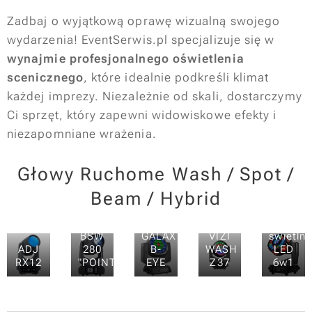
Zadbaj o wyjątkową oprawę wizualną swojego
wydarzenia! EventSerwis.pl specjalizuje się w
wynajmie profesjonalnego oświetlenia
scenicznego
, które idealnie podkreśli klimat
każdej imprezy. Niezależnie od skali, dostarczymy
Ci sprzęt, który zapewni widowiskowe efekty i
niezapomniane wrażenia.
Głowy Ruchome Wash / Spot /
Beam / Hybrid
UFO
LIGHT4ME
Light4me
multiefe
BSW
GALAXY
VIZI
świetlny
ADJ
280
B-
WASH
LED
RX12
"POINTE"
EYE
Z37
6w1