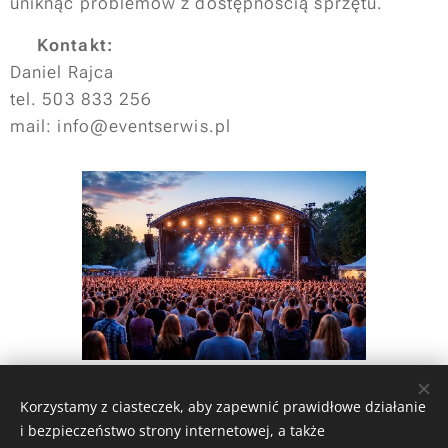
uniknąć problemów z dostępnością sprzętu.
📞
Kontakt:
Daniel Rajca
tel. 503 833 256
mail: info@eventserwis.pl
Share
Korzystamy z ciasteczek, aby zapewnić prawidłowe działanie
i bezpieczeństwo strony internetowej, a także